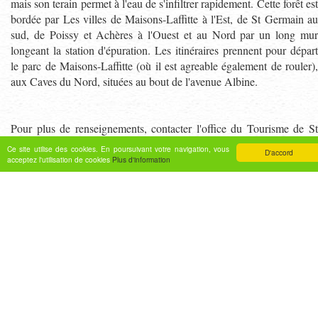
mais son terain permet à l'eau de s'infiltrer rapidement. Cette forêt est
bordée par Les villes de Maisons-Laffitte à l'Est, de St Germain au
sud, de Poissy et Achères à l'Ouest et au Nord par un long mur
longeant la station d'épuration. Les itinéraires prennent pour départ
le parc de Maisons-Laffitte (où il est agreable également de rouler),
aux Caves du Nord, situées au bout de l'avenue Albine.
Pour plus de renseignements, contacter l'office du Tourisme de St
Germain en Laye ou de Maisons-Laffitte, place de la Mairie.
Ce site utilise des cookies. En poursuivant votre navigation, vous
D'accord
acceptez l'utilisation de cookies
Plus d'information
Traces & Topos
Etang par le chateau de la Muette
14 Km
Etang par la Croix St Simon
20 Km
La Terrasse de St Germain
15 Km
Traversée de la forêt de St Germain jusqu'à la forêt
20 Km
de Marly