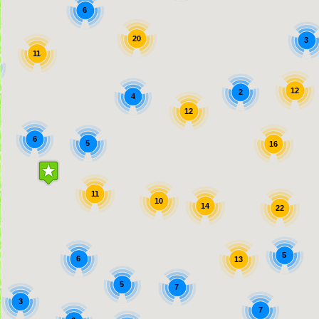
6
20
3
11
12
2
4
12
6
5
16
11
10
14
22
5
6
13
5
7
3
7