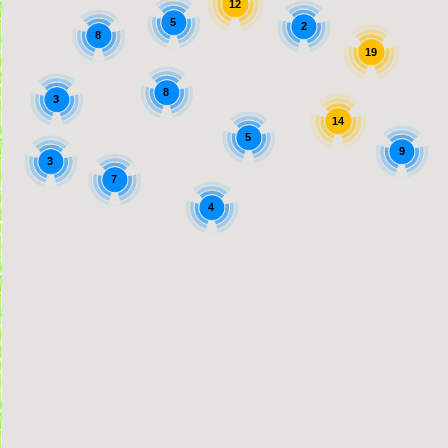
12
5
2
8
19
8
3
14
5
9
3
7
4