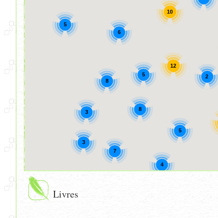
10
5
6
12
5
2
8
8
3
5
3
7
4
Livres