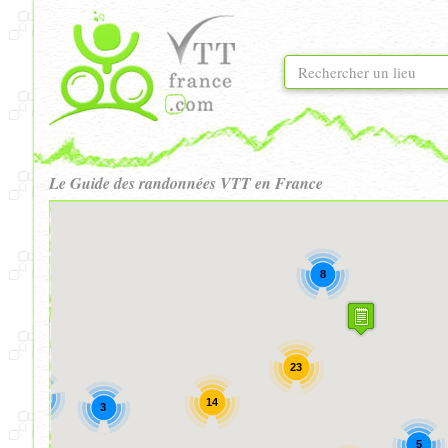
Le Guide des randonnées VTT en France
8
23
3
14
3
5