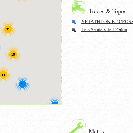
Traces & Topos
VETATHLON ET CROS
Lers Sentiers de L'Odon
31
19
14
9
2
Matos