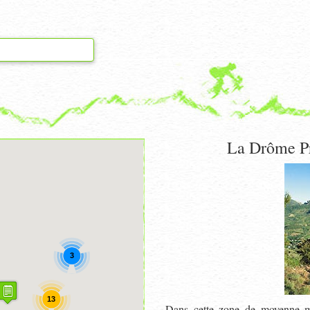
La Drôme Pr
3
13
Dans cette zone de moyenne mo