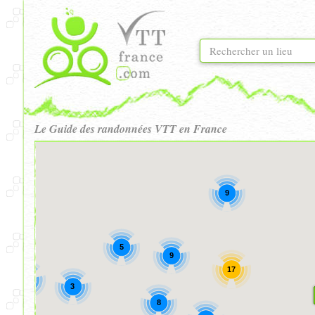
Le Guide des randonnées VTT en France
9
5
9
17
3
3
8