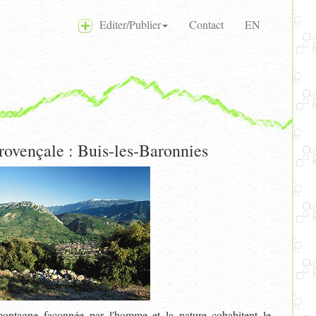
Editer/Publier
Contact
EN
ovençale : Buis-les-Baronnies
ntagne façonnée par l'homme et la nature cohabitent le