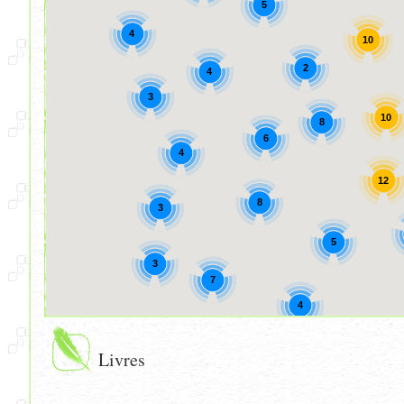
5
4
10
2
4
3
10
8
6
4
12
8
3
5
3
7
4
Livres