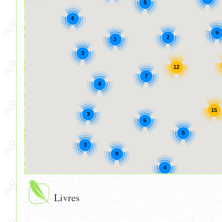
5
4
9
2
3
3
12
7
4
15
3
5
5
3
8
4
Livres