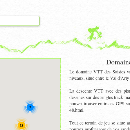
Domaine
Le domaine VTT des Saisies vous
niveaux, situé entre le Val d'Arl
La descente VTT avec des pist
dessinés sur des singles track 
pouvez trouver en traces GPS sur
3
48.html.
Tout ce terrain de jeu se situe 
12
pourrez profiter lors de vos ra