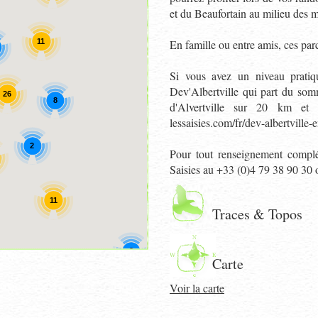
et du Beaufortain au milieu des my
11
En famille ou entre amis, ces par
Si vous avez un niveau pratiqu
Dev'Albertville qui part du som
26
8
d'Alvertville sur 20 km et 
lessaisies.com/fr/dev-albertville-
2
Pour tout renseignement complé
Saisies au +33 (0)4 79 38 90 30 
11
Traces & Topos
2
Carte
Voir la carte