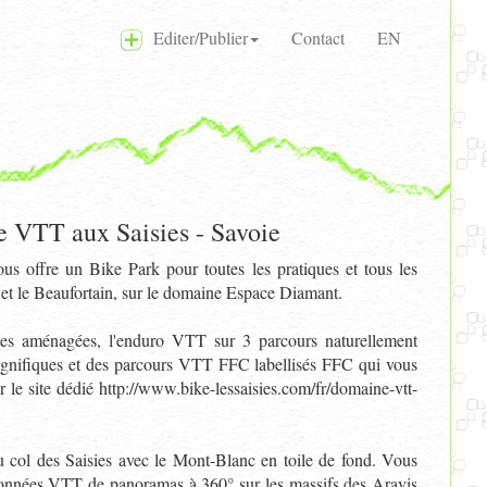
Editer/Publier
Contact
EN
 VTT aux Saisies - Savoie
 offre un Bike Park pour toutes les pratiques et tous les
y et le Beaufortain, sur le domaine Espace Diamant.
es aménagées, l'enduro VTT sur 3 parcours naturellement
magnifiques et des parcours VTT FFC labellisés FFC qui vous
 le site dédié http://www.bike-lessaisies.com/fr/domaine-vtt-
au col des Saisies avec le Mont-Blanc en toile de fond. Vous
ndonnées VTT de panoramas à 360° sur les massifs des Aravis