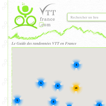
Le Guide des randonnées VTT en France
8
5
9
18
5
8
4