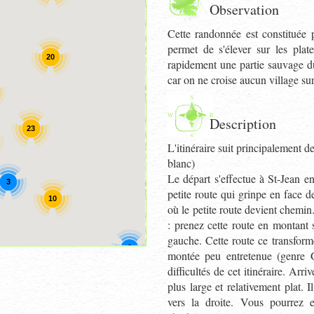
Observation
Cette randonnée est constituée 
permet de s'élever sur les pla
20
rapidement une partie sauvage du
car on ne croise aucun village sur
Description
23
L'itinéraire suit principalement d
blanc)
Le départ s'effectue à St-Jean e
3
petite route qui grinpe en face d
10
où le petite route devient chemin
: prenez cette route en montant 
gauche. Cette route ce transform
2
montée peu entretenue (genre 
difficultés de cet itinéraire. Ar
plus large et relativement plat.
vers la droite. Vous pourrez 