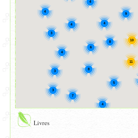
4
4
9
4
4
3
10
8
6
4
11
8
3
5
3
7
4
Livres