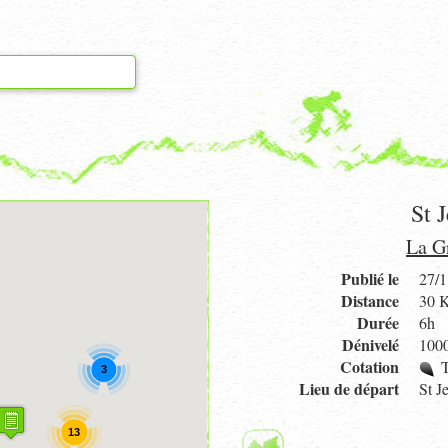
St 
La G
Publié le
27/1
Distance
30 
Durée
6h
Dénivelé
100
Cotation
T
3
Lieu de départ
St J
13