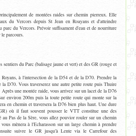
principalement de montées raides sur chemin pierreux. Elle
teaux du Vercors depuis St Jean en Roayans et d'atteindre
 parc du Vercors. Prévoir suffisament d'eau et de nourriture
 le parcours.
es sentiers du Parc (balisage jaune et vert) et des GR (rouge et
n Royans, à l'intersection de la D54 et de la D70. Prendre la
e la D70. Vous traverserez une autre petite route puis Thuire
. Après une montée raide, vous arrivez sur un lacet de la D76
sur environ 200m puis la toute petite route qui monte sur la
era en chemin et traversera la D76 bien plus haut. Une dure
GR) où il faut souvent pousser le VTT constitue une des
rivé au Pas de la Sère, vous allez pouvior rouler sur un chemin
 Il vous mènera à l'Echarasson sur un large chemin à prendre
ensuite suivre le GR jusqu'à Lente via le Carrefour des