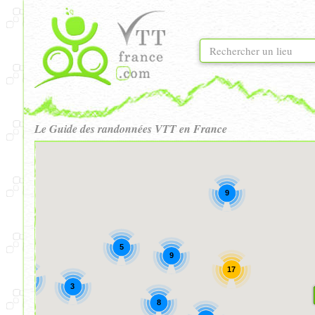
Le Guide des randonnées VTT en France
9
5
9
17
3
3
8