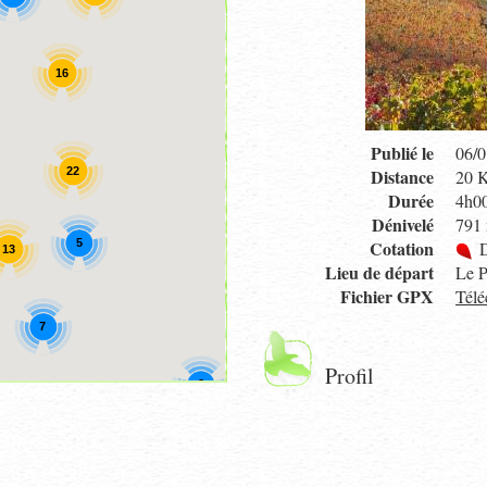
16
Publié le
06/0
Distance
22
20 
Durée
4h0
Dénivelé
791
5
Cotation
D
13
Lieu de départ
Le P
Fichier GPX
Télé
7
Profil
2