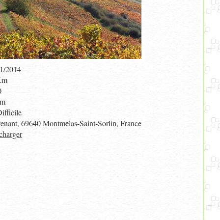
1/2014
Km
0
 m
ifficile
enant, 69640 Montmelas-Saint-Sorlin, France
charger