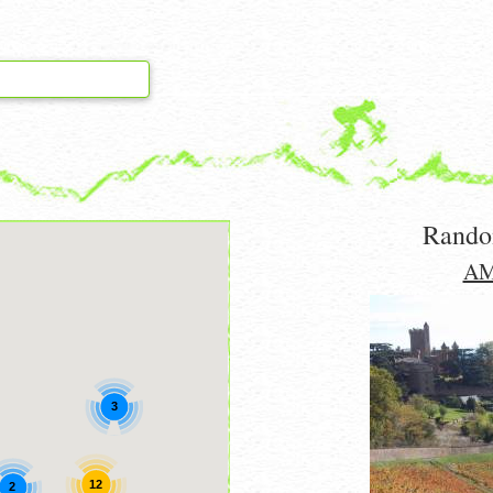
Rando
AM
3
12
2