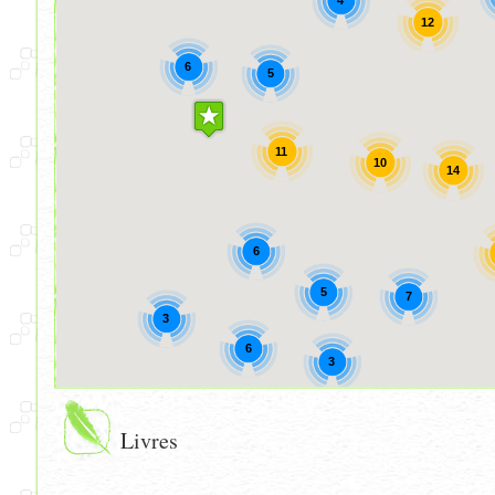
4
12
6
5
11
10
14
6
5
7
3
6
3
Livres