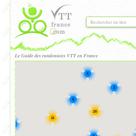
Le Guide des randonnées VTT en France
6
2
6
20
11
6