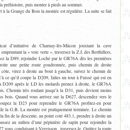
 la préhistoire, puis monter à pieds au sommet.
t à la Grange du Bois la montée est régulière. La suite se fait
cat d’initiative de Charnay-lès-Mâcon jouxtant la cave
 empruntant la « voie verte », traversez la Z.I. des Berthillers,
sez la D89, rejoindre Loché par le GR76A dès les premières
roite une petite route goudronnée, puis chemin de droite
côte, virez à droite au bout à gauche, suivez le chemin de
u’à ce qu’il coupe la D209, faîtes un tour à Fuissé qui est en
la D209 après le LD les molards prenez à droite, le GR76A
s. Chemin très roulant jusqu’à la D31, puis devient moins
ous bois. Quand vous arrivez sur la D627, descendez vers le
coupez la D23 pour reprendre le GR76A profitez-en pour
é de la G.B. La montée est pratiquement terminée. Le chemin
 la fin de la descente, au point coté 483.1, prendre à droite un
assez au milieu d’une pépinière de sapin pour rejoindre la
 vous conduisant à Vergisson , traversez-le. Quittez la route