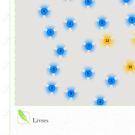
5
4
9
2
4
3
12
7
4
15
3
5
5
3
8
4
Livres