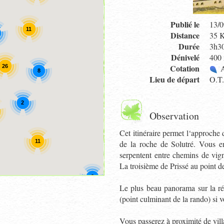
Publié le
13/0
11
Distance
35 
Durée
3h3
Dénivelé
400
Cotation
A
26
8
Lieu de départ
O.T.
2
Observation
Cet itinéraire permet l‘approche 
11
de la roche de Solutré. Vous 
serpentent entre chemins de vign
La troisième de Prissé au point de
2
Le plus beau panorama sur la rég
(point culminant de la rando) si vo
Vous passerez à proximité de vill