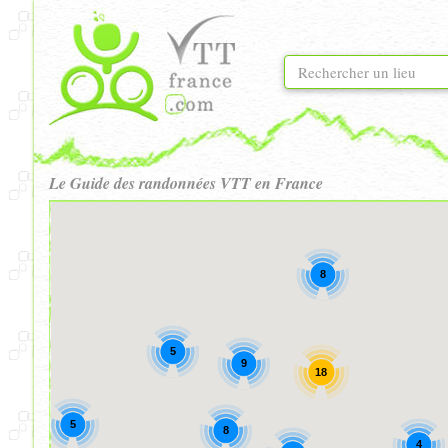
Le Guide des randonnées VTT en France
8
5
9
18
5
8
4