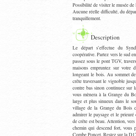
Possibilité de visiter le musée de
Aucune réelle difficulté, du dépar
tranquillement.
Description
Le départ s’effectue du Syndi
coopérative. Partez vers le sud en
passez sous le pont TGV, traver
maisons empruntez sur votre d
longeant le bois. Au sommet de 
crête traversant le vignoble jusq
contre bas sinon continuez sur 
vous mènera à la Grange du Boi
large et plus sinueux dans le s
village de la Grange du Bois 
admirer le paysage et le prieur
de crête est beau. Attention, vers
chemin qui descend fort, vous p
Combe Poncet. Restez sur la D177