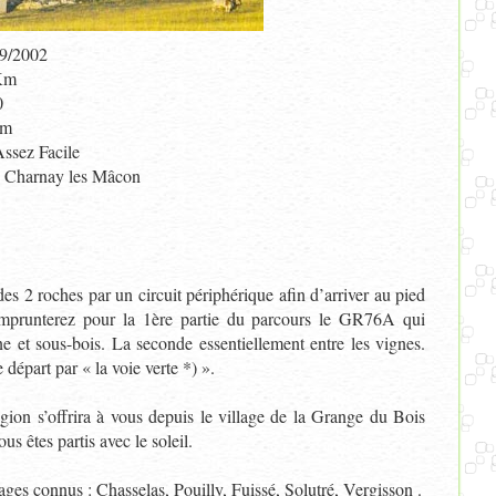
9/2002
Km
0
 m
ssez Facile
 Charnay les Mâcon
des 2 roches par un circuit périphérique afin d’arriver au pied
emprunterez pour la 1ère partie du parcours le GR76A qui
e et sous-bois. La seconde essentiellement entre les vignes.
 départ par « la voie verte *) ».
ion s’offrira à vous depuis le village de la Grange du Bois
us êtes partis avec le soleil.
ages connus : Chasselas, Pouilly, Fuissé, Solutré, Vergisson .