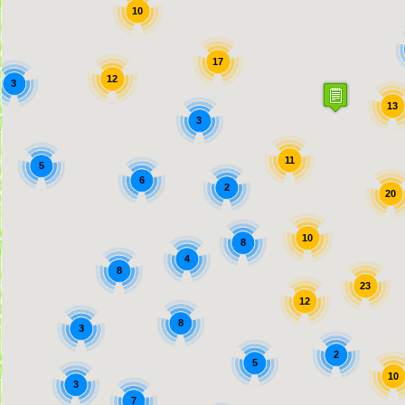
10
17
12
3
13
3
11
5
6
2
20
10
8
4
8
23
12
8
3
2
5
10
3
7