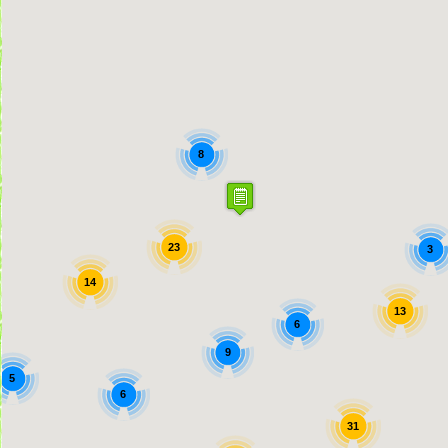
8
23
3
14
13
6
9
5
6
31