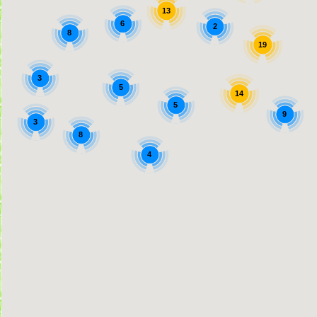
13
6
2
8
19
3
5
14
5
9
3
8
4