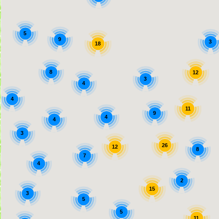
5
9
3
18
8
12
3
4
4
11
9
4
4
3
26
12
8
7
4
2
15
3
5
5
11